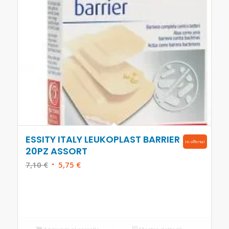
ESSITY ITALY LEUKOPLAST BARRIER
In offerta!
20PZ ASSORT
Il
Il
7,10
€
5,75
€
prezzo
prezzo
originale
attuale
era:
è:
7,10 €.
5,75 €.