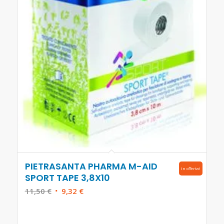
PIETRASANTA PHARMA M-AID
In offerta!
SPORT TAPE 3,8X10
Il
Il
11,50
€
9,32
€
prezzo
prezzo
originale
attuale