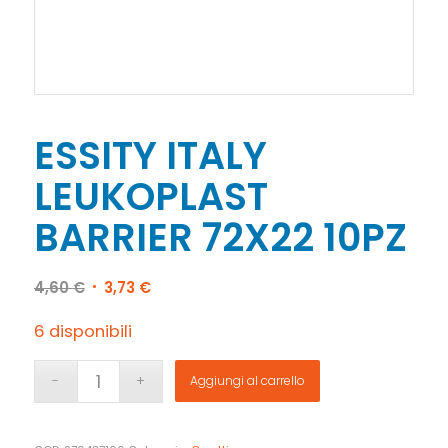
ESSITY ITALY
LEUKOPLAST
BARRIER 72X22 10PZ
Il
Il
4,60
€
3,73
€
prezzo
prezzo
originale
attuale
6 disponibili
era:
è:
4,60 €.
3,73 €.
Aggiungi al carrello