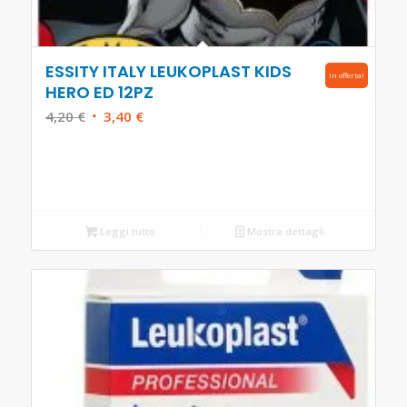
ESSITY ITALY LEUKOPLAST KIDS
In offerta!
HERO ED 12PZ
Il
Il
4,20
€
3,40
€
prezzo
prezzo
originale
attuale
era:
è:
4,20 €.
3,40 €.
Leggi tutto
Mostra dettagli