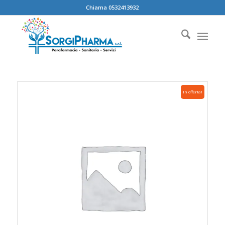
Chiama 0532413932
In offerta!