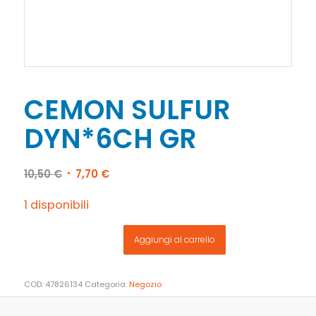
CEMON SULFUR
DYN*6CH GR
Il
Il
10,50
€
7,70
€
prezzo
prezzo
originale
attuale
1 disponibili
era:
è:
10,50 €.
7,70 €.
Aggiungi al carrello
COD:
47826134
Categoria:
Negozio