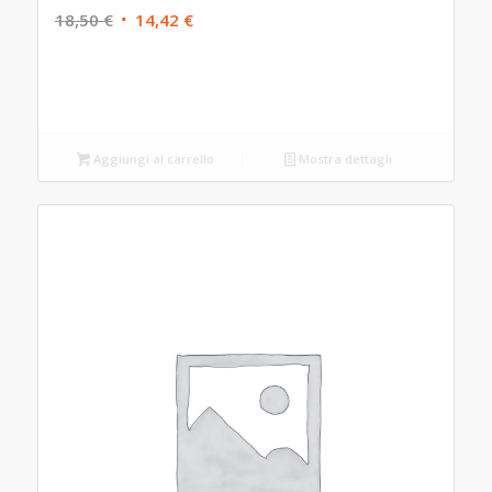
Il
Il
18,50
€
14,42
€
prezzo
prezzo
originale
attuale
era:
è:
18,50 €.
14,42 €.
Aggiungi al carrello
Mostra dettagli