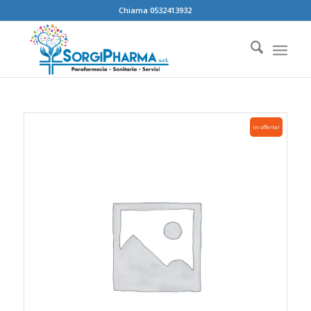
Chiama 0532413932
In offerta!