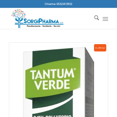
Chiama 0532413932
In offerta!