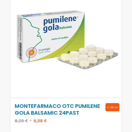
MONTEFARMACO OTC PUMILENE
In offerta!
GOLA BALSAMIC 24PAST
Il
Il
8,20
€
6,08
€
prezzo
prezzo