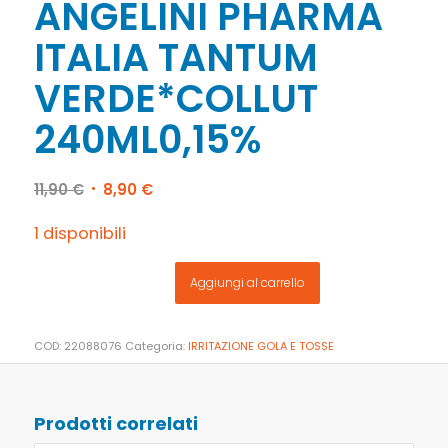
ANGELINI PHARMA
ITALIA TANTUM
VERDE*COLLUT
240ML0,15%
Il
Il
11,90
€
8,90
€
prezzo
prezzo
originale
attuale
1 disponibili
era:
è:
11,90 €.
8,90 €.
Aggiungi al carrello
COD:
22088076
Categoria:
IRRITAZIONE GOLA E TOSSE
Prodotti correlati