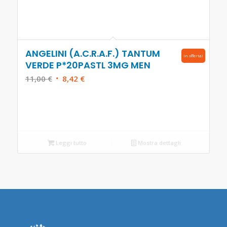
ANGELINI (A.C.R.A.F.) TANTUM
In offerta!
VERDE P*20PASTL 3MG MEN
Il
Il
11,00
€
8,42
€
prezzo
prezzo
originale
attuale
era:
è:
11,00 €.
8,42 €.
Leggi tutto
Mostra dettagli