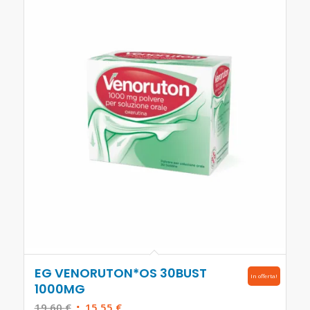
EG VENORUTON*OS 30BUST
In offerta!
1000MG
Il
Il
19,60
€
15,55
€