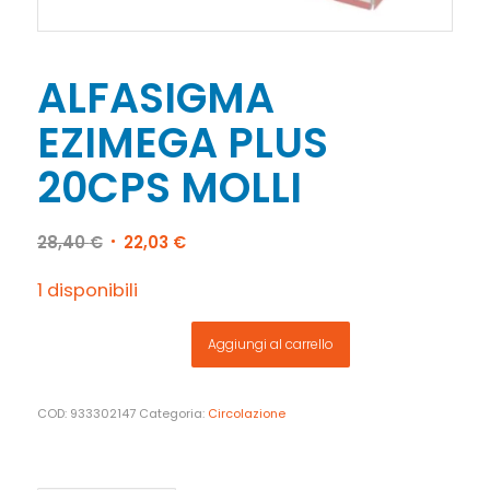
ALFASIGMA
EZIMEGA PLUS
20CPS MOLLI
Il
Il
28,40
€
22,03
€
prezzo
prezzo
originale
attuale
1 disponibili
era:
è:
28,40 €.
22,03 €.
Aggiungi al carrello
COD:
933302147
Categoria:
Circolazione