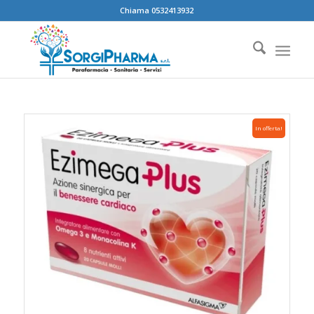
Chiama 0532413932
In offerta!