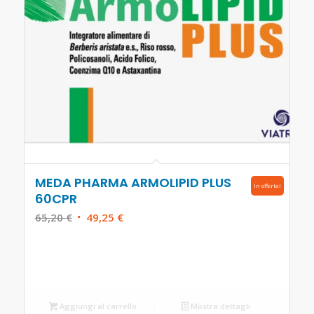
MEDA PHARMA ARMOLIPID PLUS
In offerta!
60CPR
Il
Il
65,20
€
49,25
€
prezzo
prezzo
originale
attuale
era:
è:
65,20 €.
49,25 €.
Aggiungi al carrello
Mostra dettagli