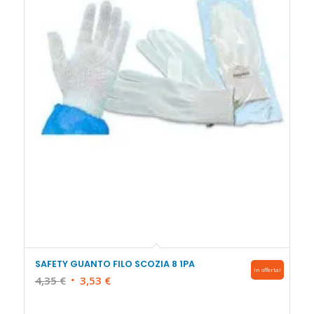
SAFETY GUANTO FILO SCOZIA 8 1PA
In offerta!
Il
Il
4,35
€
3,53
€
prezzo
prezzo
originale
attuale