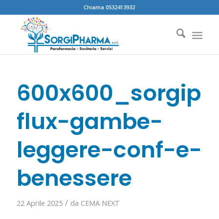
Chiama 0532413932
600x600_sorgiph
flux-gambe-
leggere-conf-e-
benessere
/
22 Aprile 2025
da
CEMA NEXT